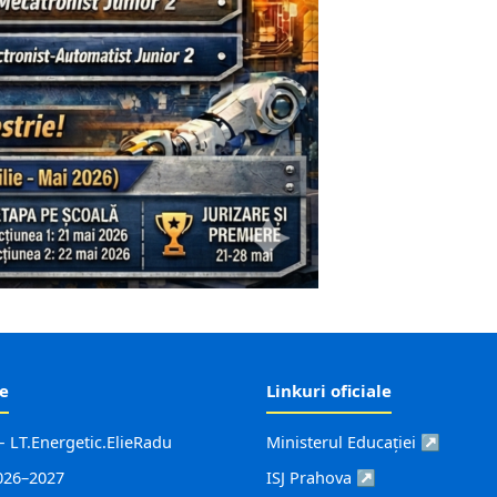
le
Linkuri oficiale
 LT.Energetic.ElieRadu
Ministerul Educației ↗
026–2027
ISJ Prahova ↗