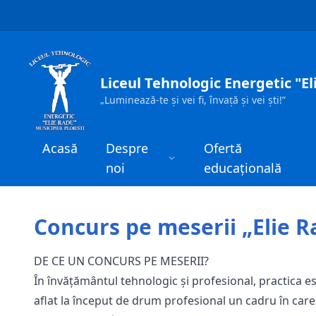
Sari la conținut
Liceul Tehnologic Energetic "El
„Luminează-te și vei fi, învață și vei ști!”
Acasă
Despre
Ofertă
noi
educațională
Concurs pe meserii „Elie R
DE CE UN CONCURS PE MESERII?
În învățământul tehnologic și profesional, practica 
aflat la început de drum profesional un cadru în care 