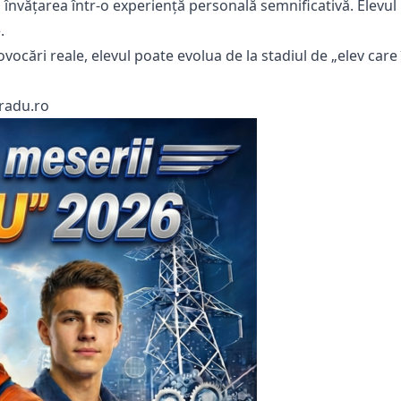
 învățarea într-o experiență personală semnificativă. Elevul
.
ocări reale, elevul poate evolua de la stadiul de „elev care în
-radu.ro