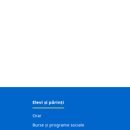
Elevi și părinți
Orar
Burse și programe sociale