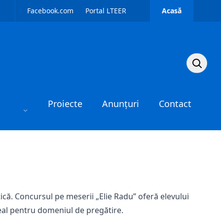
Facebook.com
Portal LTEER
Acasă
Caută pe 
Proiecte
Anunțuri
Contact
că. Concursul pe meserii „Elie Radu” oferă elevului
 real pentru domeniul de pregătire.