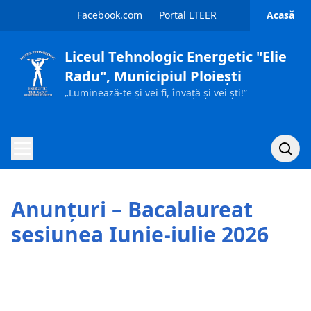
Sari la conținut
Facebook.com
Portal LTEER
Acasă
Liceul Tehnologic Energetic "Elie
Radu", Municipiul Ploiești
„Luminează-te și vei fi, învață și vei ști!”
Caută p
Acasă
Anunțuri – Bacalaureat
Despre noi
sesiunea Iunie-iulie 2026
Ofertă educațională
Admitere