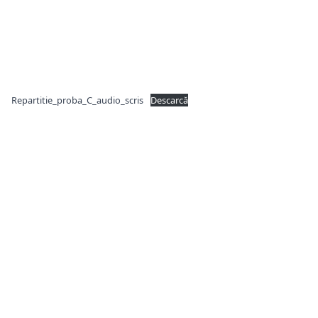
Repartitie_proba_C_audio_scris
Descarcă