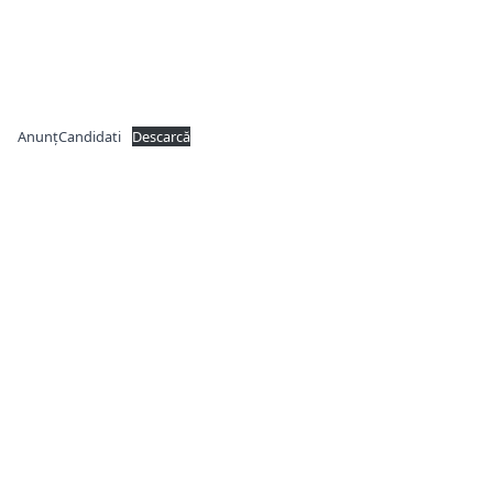
AnunțCandidati
Descarcă