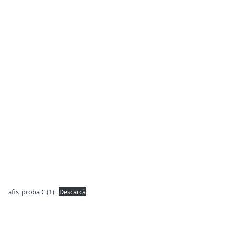
afis_proba C (1)
Descarcă