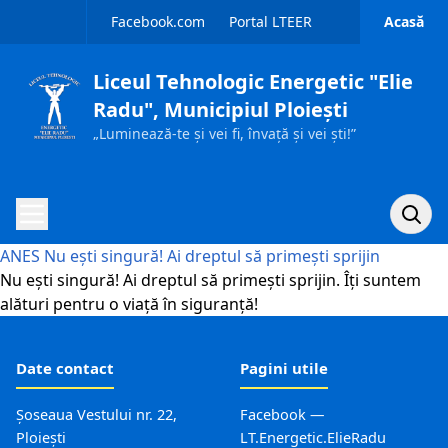
Sari la conținut
Facebook.com
Portal LTEER
Acasă
Liceul Tehnologic Energetic "Elie
Radu", Municipiul Ploiești
„Luminează-te și vei fi, învață și vei ști!”
Caută p
Acasă
ANES Nu ești singură! Ai dreptul să primești sprijin
Nu ești singură! Ai dreptul să primești sprijin. Îți suntem
alături pentru o viață în siguranță!
Despre noi
Ofertă educațională
Date contact
Pagini utile
Admitere
Șoseaua Vestului nr. 22,
Facebook —
Ploiești
LT.Energetic.ElieRadu