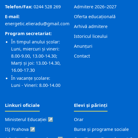
Elevi și părinți
Telefon/Fax:
0244 528 269
Admitere 2026–2027
E-mail:
Oferta educațională
Informații publice
energetic.elieradu@gmail.com
Arhivă admitere
Program secretariat:
Istoricul liceului
Proiecte
În timpul anului școlar:
Anunțuri
Luni, miercuri și vineri:
Anunțuri
8.00-9.00, 13.00-14.30;
Contact
Marți și joi: 13.00-14.30,
Contact
16.00-17.30
În vacanțe școlare:
Luni - Vineri: 8.00-14.00
Linkuri oficiale
Elevi și părinți
Ministerul Educației ↗
Orar
ISJ Prahova ↗
Burse și programe sociale