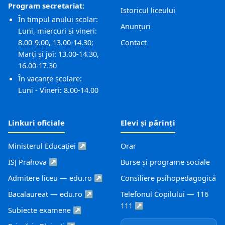
Program secretariat:
Istoricul liceului
În timpul anului școlar:
Anunțuri
Luni, miercuri și vineri:
8.00-9.00, 13.00-14.30;
Contact
Marți și joi: 13.00-14.30,
16.00-17.30
În vacanțe școlare:
Luni - Vineri: 8.00-14.00
Linkuri oficiale
Elevi și părinți
Ministerul Educației ↗
Orar
ISJ Prahova ↗
Burse și programe sociale
Admitere liceu — edu.ro ↗
Consiliere psihopedagogică
Bacalaureat — edu.ro ↗
Telefonul Copilului — 116
111 ↗
Subiecte examene ↗