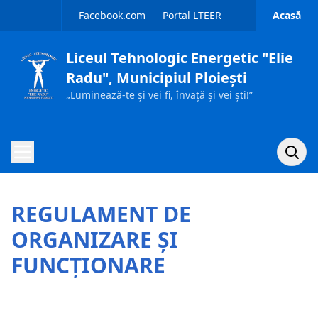
Sari la conținut
Facebook.com
Portal LTEER
Acasă
Liceul Tehnologic Energetic "Elie
Radu", Municipiul Ploiești
„Luminează-te și vei fi, învață și vei ști!”
Caută p
Acasă
REGULAMENT DE
Despre noi
ORGANIZARE ŞI
Ofertă educațională
FUNCŢIONARE
Admitere