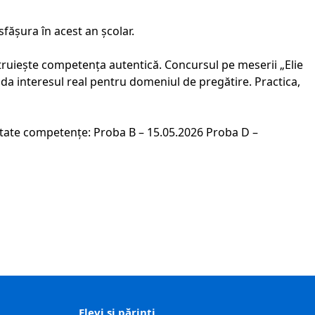
sfășura în acest an școlar.
ruiește competența autentică. Concursul pe meserii „Elie
lida interesul real pentru domeniul de pregătire. Practica,
ltate competențe: Proba B – 15.05.2026 Proba D –
Elevi și părinți