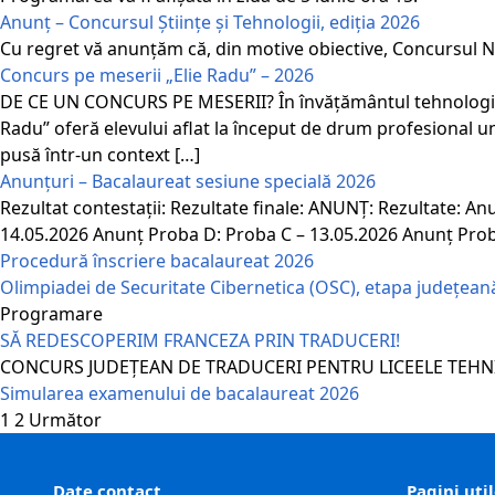
Anunț – Concursul Științe și Tehnologii, ediția 2026
Cu regret vă anunțăm că, din motive obiective, Concursul Nați
Concurs pe meserii „Elie Radu” – 2026
DE CE UN CONCURS PE MESERII? În învățământul tehnologic ș
Radu” oferă elevului aflat la început de drum profesional un 
pusă într-un context […]
Anunțuri – Bacalaureat sesiune specială 2026
Rezultat contestații: Rezultate finale: ANUNȚ: Rezultate: 
14.05.2026 Anunț Proba D: Proba C – 13.05.2026 Anunț Pro
Procedură înscriere bacalaureat 2026
Olimpiadei de Securitate Cibernetica (OSC), etapa județean
Programare
SĂ REDESCOPERIM FRANCEZA PRIN TRADUCERI!
CONCURS JUDEȚEAN DE TRADUCERI PENTRU LICEELE TEHNICE – 
Simularea examenului de bacalaureat 2026
Paginație
1
2
Următor
articole
Date contact
Pagini uti