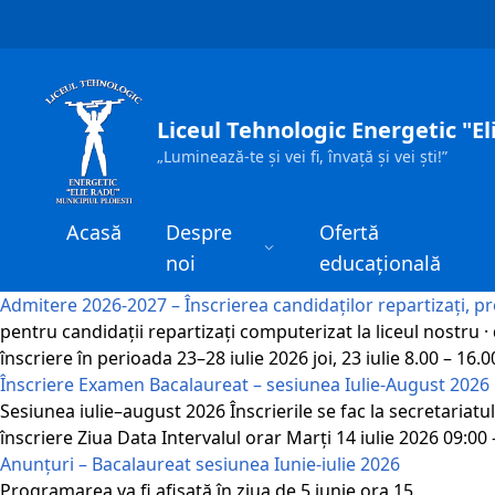
Sari la conținut
Liceul Tehnologic Energetic "El
„Luminează-te și vei fi, învață și vei ști!”
Acasă
Despre
Ofertă
noi
educațională
Admitere 2026-2027 – Înscrierea candidaților repartizați, p
pentru candidații repartizați computerizat la liceul nostru · 
înscriere în perioada 23–28 iulie 2026 joi, 23 iulie 8.00 – 16.00
Înscriere Examen Bacalaureat – sesiunea Iulie-August 2026
Sesiunea iulie–august 2026 Înscrierile se fac la secretariatu
înscriere Ziua Data Intervalul orar Marți 14 iulie 2026 09:00 –
Anunțuri – Bacalaureat sesiunea Iunie-iulie 2026
Programarea va fi afișată în ziua de 5 iunie ora 15.