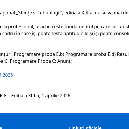
onal „Științe și Tehnologii”, ediția a XIII-a, nu se va mai de
i profesional, practica este fundamentul pe care se const
cadru în care își poate testa aptitudinile și își poate conso
Anunțuri: Programare proba E.b) Programare proba E.d) Rezu
ba C: Programare Proba C: Anunț:
ă 2026
Ediţia a XIII-a, 1 aprilie 2026
le
Linkuri oficiale